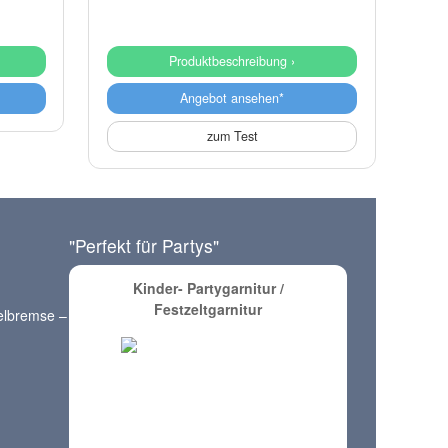
Produktbeschreibung ›
Angebot ansehen*
zum Test
"Perfekt für Partys"
Kinder- Partygarnitur /
Festzeltgarnitur
elbremse –