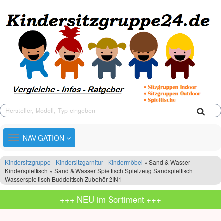
TOGGLE
NAVIGATION
NAVIGATION
Kindersitzgruppe - Kindersitzgarnitur - Kindermöbel
» Sand & Wasser
Kinderspieltisch » Sand & Wasser Spieltisch Spielzeug Sandspieltisch
Wasserspieltisch Buddeltisch Zubehör 2IN1
+++ NEU im Sortiment +++