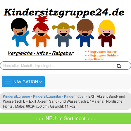
TOGGLE
NAVIGATION
NAVIGATION
Kindersitzgruppe - Kindersitzgarnitur - Kindermöbel
» EXIT Aksent Sand- und
Wassertisch L » EXIT Aksent Sand- und Wassertisch L / Material: Nordische
Fichte / Maße: 69x94x50 cm / Gewicht: 11 kg2
+++ NEU im Sortiment +++