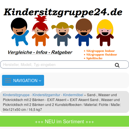
TOGGLE
NAVIGATION
NAVIGATION
Kindersitzgruppe - Kindersitzgarnitur - Kindermöbel
» Sand-, Wasser und
Picknicktisch mit 2 Bänken - EXIT Aksent » EXIT Aksent Sand-, Wasser und
Picknicktisch mit 2 Bänken und 2 Kunststoffbecken / Material: Fichte / Maße:
94x121x50 cm / 16,5 kg7
+++ NEU im Sortiment +++