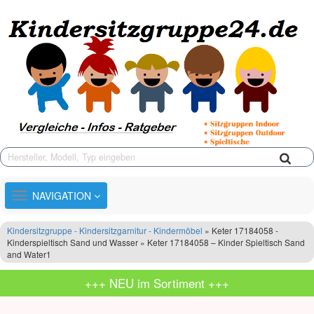
TOGGLE
NAVIGATION
NAVIGATION
Kindersitzgruppe - Kindersitzgarnitur - Kindermöbel
» Keter 17184058 -
Kinderspieltisch Sand und Wasser » Keter 17184058 – Kinder Spieltisch Sand
and Water1
+++ NEU im Sortiment +++