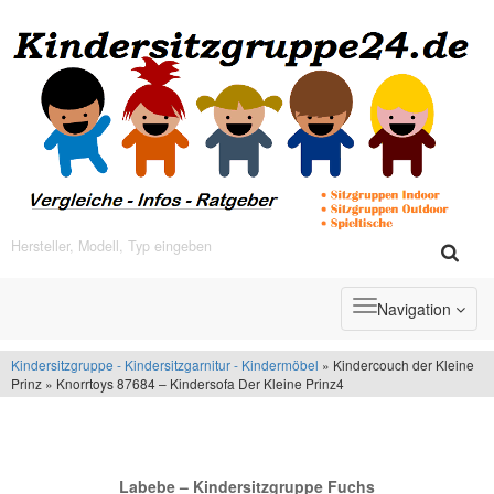
Toggle
Navigation
navigation
Kindersitzgruppe - Kindersitzgarnitur - Kindermöbel
» Kindercouch der Kleine
Prinz » Knorrtoys 87684 – Kindersofa Der Kleine Prinz4
+++ NEU im Sortiment +++
Labebe – Kindersitzgruppe Fuchs