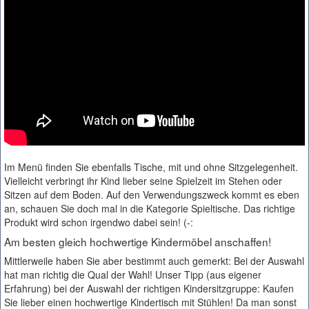
Im Menü finden Sie ebenfalls Tische, mit und ohne Sitzgelegenheit.
Vielleicht verbringt ihr Kind lieber seine Spielzeit im Stehen oder
Sitzen auf dem Boden. Auf den Verwendungszweck kommt es eben
an, schauen Sie doch mal in die Kategorie Spieltische. Das richtige
Produkt wird schon irgendwo dabei sein! (-:
Am besten gleich hochwertige Kindermöbel anschaffen!
Mittlerweile haben Sie aber bestimmt auch gemerkt: Bei der Auswahl
hat man richtig die Qual der Wahl! Unser Tipp (aus eigener
Erfahrung) bei der Auswahl der richtigen Kindersitzgruppe: Kaufen
Sie lieber einen hochwertige Kindertisch mit Stühlen! Da man sonst